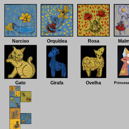
Narciso
Orquídea
Rosa
Malm
Gato
Girafa
Ovelha
Princes